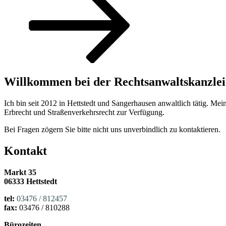
Inhalt
nach
unten
scrollen
Willkommen bei der Rechtsanwaltskanzle
Ich bin seit 2012 in Hettstedt und Sangerhausen anwaltlich tätig. Me
Erbrecht und Straßenverkehrsrecht zur Verfügung.
Bei Fragen zögern Sie bitte nicht uns unverbindlich zu kontaktieren.
Kontakt
Markt 35
06333 Hettstedt
tel:
03476 / 812457
fax:
03476 / 810288
Bürozeiten