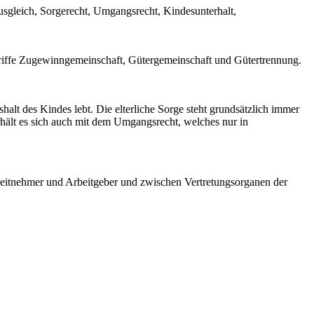
usgleich, Sorgerecht, Umgangsrecht, Kindesunterhalt,
griffe Zugewinngemeinschaft, Gütergemeinschaft und Gütertrennung.
halt des Kindes lebt. Die elterliche Sorge steht grundsätzlich immer
hält es sich auch mit dem Umgangsrecht, welches nur in
eitnehmer und Arbeitgeber und zwischen Vertretungsorganen der
uf eine oder mehrere andere Personen Erbe/n befassen.