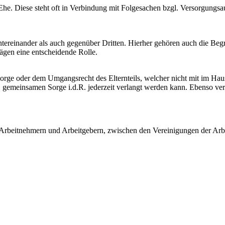
 Ehe. Diese steht oft in Verbindung mit Folgesachen bzgl. Versorgungsa
ntereinander als auch gegenüber Dritten. Hierher gehören auch die Be
ägen eine entscheidende Rolle.
Sorge oder dem Umgangsrecht des Elternteils, welcher nicht mit im Haus
. gemeinsamen Sorge i.d.R. jederzeit verlangt werden kann. Ebenso ver
 Arbeitnehmern und Arbeitgebern, zwischen den Vereinigungen der Arb
nflikte aus bestehenden Arbeitsverhältnissen und betreffen:
Übergang des Vermögens einer Person, des Erblassers, bei ihrem Tod a