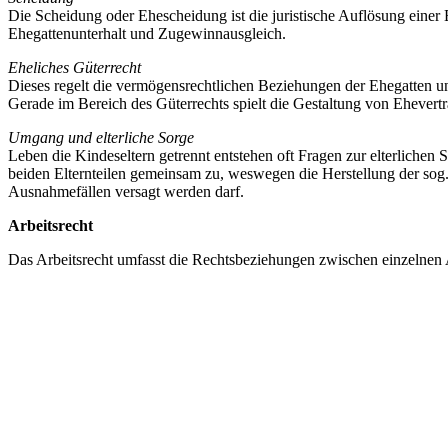
Die Scheidung oder Ehescheidung ist die juristische Auflösung einer
Ehegattenunterhalt und Zugewinnausgleich.
Eheliches Güterrecht
Dieses regelt die vermögensrechtlichen Beziehungen der Ehegatten u
Gerade im Bereich des Güterrechts spielt die Gestaltung von Ehevertr
Umgang und elterliche Sorge
Leben die Kindeseltern getrennt entstehen oft Fragen zur elterlichen 
beiden Elternteilen gemeinsam zu, weswegen die Herstellung der sog
Ausnahmefällen versagt werden darf.
Arbeitsrecht
Das Arbeitsrecht umfasst die Rechtsbeziehungen zwischen einzelnen
Arbeitnehmer und dem jeweiligen Arbeitgeber. Meistens resultieren Ko
Kündigungen
Tarifverträge
Lohn- bzw. Gehaltsansprüche
Zeugniserteilungen
Erbrecht
Der Begriff Erbrecht bezeichnet die Rechtsnormen, die sich mit dem 