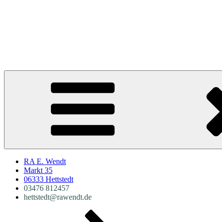
RA E. Wendt
Markt 35
06333 Hettstedt
03476 812457
hettstedt@rawendt.de
Zum